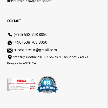
KEP:
turixaturizm@hs01.kep.tr
CONTACT
(+90) 538 708 8050
(+90) 538 708 8050
turaxustour@gmail.com
Arapsuyu Mahallesi 607 Sokak M.Tabur Apt. 24/C/1
Konyaaltı/ ANTALYA