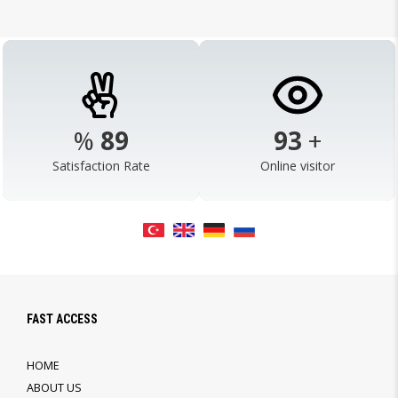
%
98
103
+
Satisfaction Rate
Online visitor
FAST ACCESS
HOME
ABOUT US