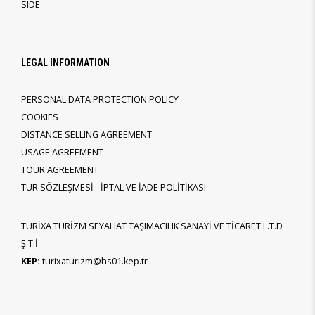
SIDE
LEGAL INFORMATION
PERSONAL DATA PROTECTION POLICY
COOKIES
DISTANCE SELLING AGREEMENT
USAGE AGREEMENT
TOUR AGREEMENT
TUR SÖZLEŞMESİ - İPTAL VE İADE POLİTİKASI
TURİXA TURİZM SEYAHAT TAŞIMACILIK SANAYİ VE TİCARET L.T.D
Ş.T.İ
KEP:
turixaturizm@hs01.kep.tr