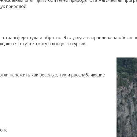
 уникальный опыт для любителей природы. Эта магическая прог
ух природой.
га трансфера туда и обратно. Эта услуга направлена на обеспе
щаются в ту же точку в конце экскурсии.
огли пережить как веселые, так и расслабляющие
она.