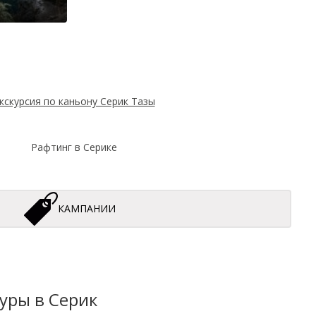
кскурсия по каньону Серик Тазы
Рафтинг в Серике
КАМПАНИИ
к Джип Сафари Тур 2
уры в Серик