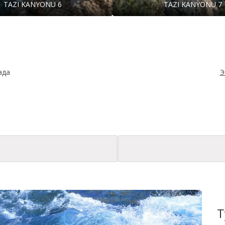
TAZI KANYONU 6
TAZI KANYONU 7
ада
Э
Сери
Т