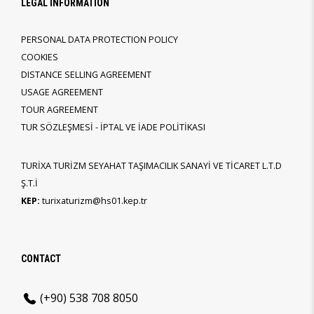
LEGAL INFORMATION
PERSONAL DATA PROTECTION POLICY
COOKIES
DISTANCE SELLING AGREEMENT
USAGE AGREEMENT
TOUR AGREEMENT
TUR SÖZLEŞMESİ - İPTAL VE İADE POLİTİKASI
TURİXA TURİZM SEYAHAT TAŞIMACILIK SANAYİ VE TİCARET L.T.D
Ş.T.İ
KEP:
turixaturizm@hs01.kep.tr
CONTACT
(+90) 538 708 8050