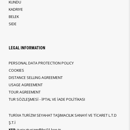
KUNDU
KADRIYE
BELEK
SIDE
LEGAL INFORMATION
PERSONAL DATA PROTECTION POLICY
COOKIES
DISTANCE SELLING AGREEMENT
USAGE AGREEMENT
TOUR AGREEMENT
TUR SÖZLEŞMESİ - İPTAL VE İADE POLİTİKASI
TURİXA TURİZM SEYAHAT TAŞIMACILIK SANAYİ VE TİCARET L.T.D
Ş.T.İ
KEP:
turixaturizm@hs01.kep.tr