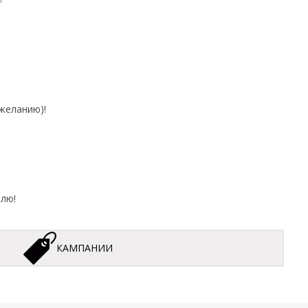
желанию)!
лю!
КАМПАНИИ