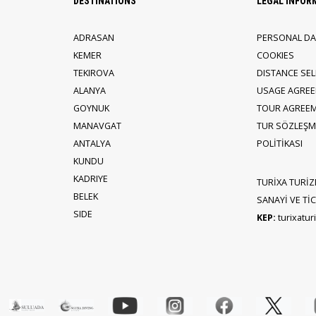
DESTINATIONS
LEGAL INFOR
ADRASAN
PERSONAL DA
KEMER
COOKIES
TEKIROVA
DISTANCE SE
ALANYA
USAGE AGRE
GOYNUK
TOUR AGREE
MANAVGAT
TUR SÖZLEŞME
ANTALYA
POLİTİKASI
KUNDU
KADRIYE
TURİXA TURİZ
BELEK
SANAYİ VE TİCA
SIDE
KEP:
turixatu