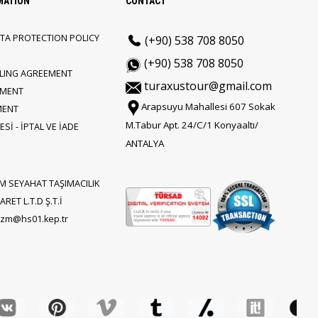
MATION
CONTACT
TA PROTECTION POLICY
(+90) 538 708 8050
(+90) 538 708 8050
LLING AGREEMENT
turaxustour@gmail.com
EMENT
Arapsuyu Mahallesi 607 Sokak
MENT
M.Tabur Apt. 24/C/1 Konyaaltı/
Sİ - İPTAL VE İADE
ANTALYA
M SEYAHAT TAŞIMACILIK
RET L.T.D Ş.T.İ
rizm@hs01.kep.tr