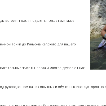
ды встретят вас и поделятся секретами мира
ченной точки до Каньона Кёпрюлю для вашего
спасательные жилеты, весла и многое другое от нас!
од руководством наших опытных и обученных инструкторов по 
чаев для всех участников благодаря комплексному страхованию