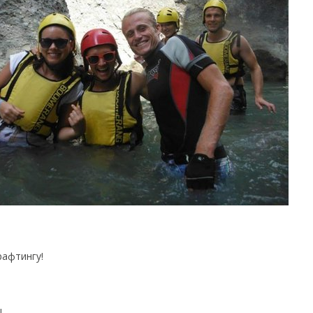
рафтингу!
!