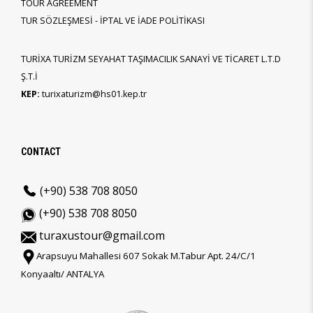
TOUR AGREEMENT
TUR SÖZLEŞMESİ - İPTAL VE İADE POLİTİKASI
TURİXA TURİZM SEYAHAT TAŞIMACILIK SANAYİ VE TİCARET L.T.D
Ş.T.İ
KEP:
turixaturizm@hs01.kep.tr
CONTACT
(+90) 538 708 8050
(+90) 538 708 8050
turaxustour@gmail.com
Arapsuyu Mahallesi 607 Sokak M.Tabur Apt. 24/C/1
Konyaaltı/ ANTALYA