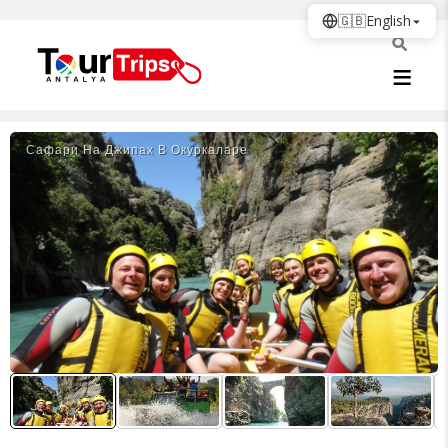
🇬🇧
English
Сафари На Джипах В Окуркаларе