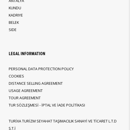
ANTALYA
KUNDU
KADRIYE
BELEK
SIDE
LEGAL INFORMATION
PERSONAL DATA PROTECTION POLICY
COOKIES
DISTANCE SELLING AGREEMENT
USAGE AGREEMENT
TOUR AGREEMENT
TUR SÖZLEŞMESİ - İPTAL VE İADE POLİTİKASI
TURİXA TURİZM SEYAHAT TAŞIMACILIK SANAYİ VE TİCARET L.T.D
Ş.T.İ