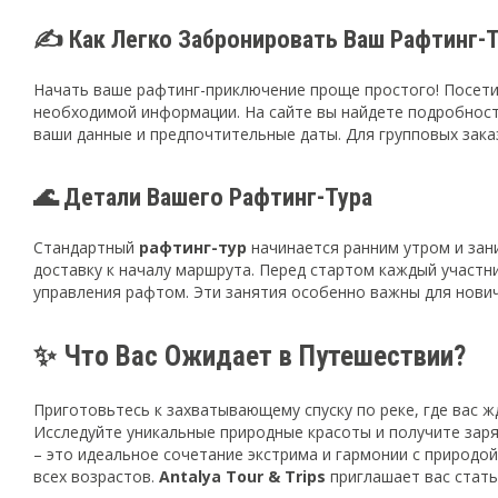
✍️ Как Легко Забронировать Ваш Рафтинг-
Начать ваше рафтинг-приключение проще простого! Посет
необходимой информации. На сайте вы найдете подробности
ваши данные и предпочтительные даты. Для групповых зака
🌊 Детали Вашего Рафтинг-Тура
Стандартный
рафтинг-тур
начинается ранним утром и зан
доставку к началу маршрута. Перед стартом каждый участн
управления рафтом. Эти занятия особенно важны для нович
✨ Что Вас Ожидает в Путешествии?
Приготовьтесь к захватывающему спуску по реке, где вас ж
Исследуйте уникальные природные красоты и получите зар
– это идеальное сочетание экстрима и гармонии с природо
всех возрастов.
Antalya Tour & Trips
приглашает вас стать