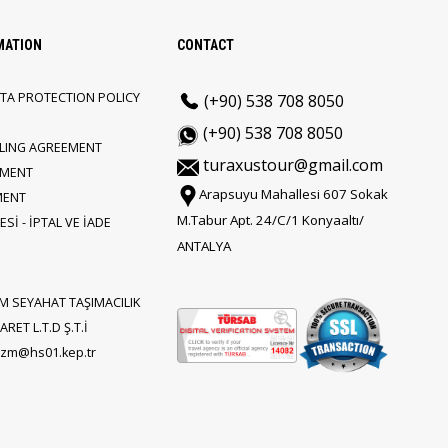
MATION
CONTACT
TA PROTECTION POLICY
(+90) 538 708 8050
(+90) 538 708 8050
LLING AGREEMENT
turaxustour@gmail.com
EMENT
Arapsuyu Mahallesi 607 Sokak
MENT
M.Tabur Apt. 24/C/1 Konyaaltı/
Sİ - İPTAL VE İADE
ANTALYA
M SEYAHAT TAŞIMACILIK
RET L.T.D Ş.T.İ
rizm@hs01.kep.tr