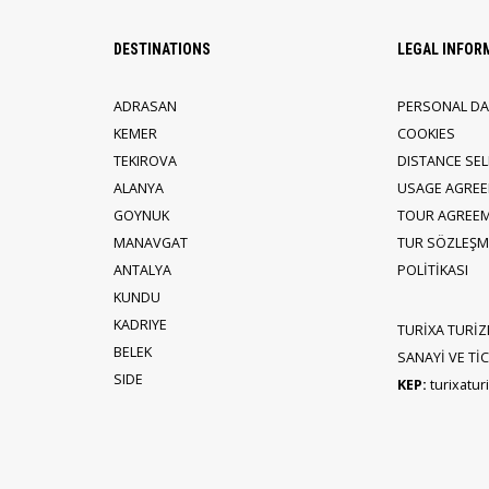
DESTINATIONS
LEGAL INFOR
ADRASAN
PERSONAL DA
KEMER
COOKIES
TEKIROVA
DISTANCE SE
ALANYA
USAGE AGRE
GOYNUK
TOUR AGREE
MANAVGAT
TUR SÖZLEŞME
ANTALYA
POLİTİKASI
KUNDU
KADRIYE
TURİXA TURİZ
BELEK
SANAYİ VE TİCA
SIDE
KEP:
turixatu