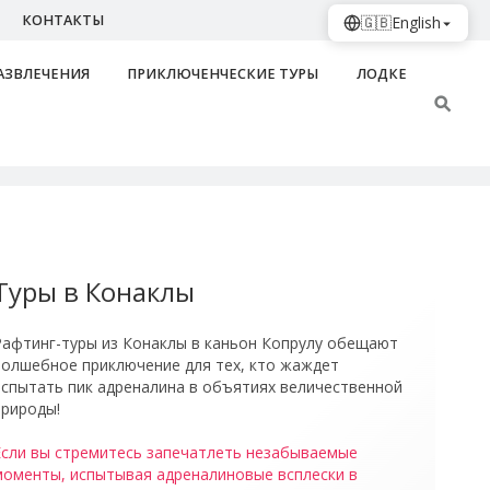
КОНТАКТЫ
🇬🇧
English
АЗВЛЕЧЕНИЯ
ПРИКЛЮЧЕНЧЕСКИЕ ТУРЫ
ЛОДКЕ
скурсия По Каньону Тази
Туры в Конаклы
Рафтинг-туры из Конаклы в каньон Копрулу обещают
волшебное приключение для тех, кто жаждет
испытать пик адреналина в объятиях величественной
природы!
Если вы стремитесь запечатлеть незабываемые
моменты, испытывая адреналиновые всплески в