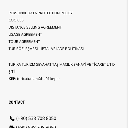
PERSONAL DATA PROTECTION POLICY
COOKIES
DISTANCE SELLING AGREEMENT
USAGE AGREEMENT
TOUR AGREEMENT
TUR SÖZLEŞMESİ - İPTAL VE İADE POLİTİKASI
TURİXA TURİZM SEYAHAT TAŞIMACILIK SANAYİ VE TİCARET L.T.D
Ş.T.İ
KEP:
turixaturizm@hs01.kep.tr
CONTACT
(+90) 538 708 8050
(+90) 538 708 8050