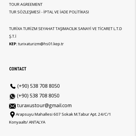
TOUR AGREEMENT
TUR SÖZLEŞMESİ - İPTAL VE İADE POLİTİKASI
TURİXA TURİZM SEYAHAT TAŞIMACILIK SANAYİ VE TİCARET L.T.D
Ş.T.İ
KEP:
turixaturizm@hs01.kep.tr
CONTACT
(+90) 538 708 8050
(+90) 538 708 8050
turaxustour@gmail.com
Arapsuyu Mahallesi 607 Sokak M.Tabur Apt. 24/C/1
Konyaaltı/ ANTALYA