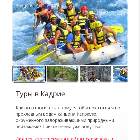
Кадри̇йе Рафтинг Тур
Джи
Туры в Кадрие
Как вы относитесь к тому, чтобы покатиться по
прохладным водам каньона Кёпрюлю,
окруженного завораживающими природными
пейзажами? Приключения уже зовут вас!
Для тех, кто стремится в объятия природы и