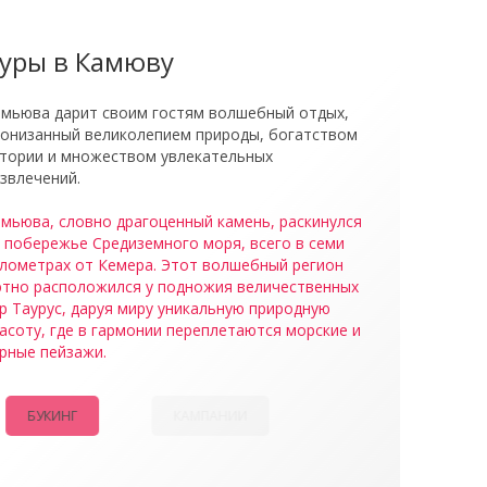
урсия По Каньону Тази
уры в Камюву
мьюва дарит своим гостям волшебный отдых,
онизанный великолепием природы, богатством
тории и множеством увлекательных
звлечений.
мьюва, словно драгоценный камень, раскинулся
 побережье Средиземного моря, всего в семи
лометрах от Кемера. Этот волшебный регион
тно расположился у подножия величественных
р Таурус, даруя миру уникальную природную
асоту, где в гармонии переплетаются морские и
рные пейзажи.
БУКИНГ
КАМПАНИИ