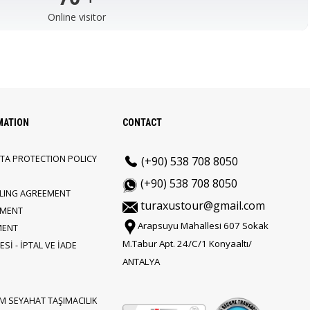
Online visitor
MATION
CONTACT
TA PROTECTION POLICY
(+90) 538 708 8050
(+90) 538 708 8050
LLING AGREEMENT
turaxustour@gmail.com
EMENT
Arapsuyu Mahallesi 607 Sokak
MENT
M.Tabur Apt. 24/C/1 Konyaaltı/
Sİ - İPTAL VE İADE
ANTALYA
M SEYAHAT TAŞIMACILIK