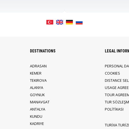
DESTINATIONS
LEGAL INFOR
ADRASAN
PERSONAL DA
KEMER
COOKIES
TEKIROVA
DISTANCE SE
ALANYA
USAGE AGRE
GOYNUK
TOUR AGREE
MANAVGAT
TUR SÖZLEŞME
ANTALYA
POLİTİKASI
KUNDU
KADRIYE
TURİXA TURİZ