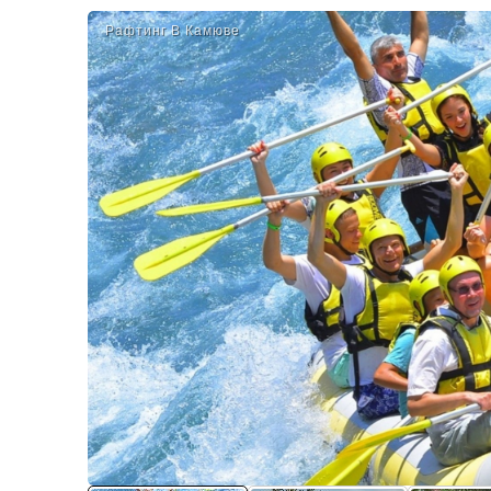
Рафтинг В Камюве