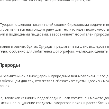
 Турции», ослепляя посетителей своими бирюзовыми водами и 
стров является настоящим раем для тех, кто ищет возможности 
ами и подводными пещерами, завораживает любителей природы
ания в разных бухтах Сулуады, предлагая вам шанс исследоват
тура
, особенно для любителей фотографии, желающих сделать 
 Природы
ей безмятежной атмосферой и природным великолепием. С его 
 убежищем для тех, кто желает сбежать от суеты. Здесь вы мож
ранах.
а, таких как каякинг и паддлбординг. Если хотите, вы можете д
 истинное ощущение средиземноморского покоя и расслабления