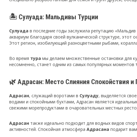
🏝️ Сулуада: Мальдивы Турции
Сулуада
в последние годы заслужила репутацию «Мальдив
аквариум благодаря своей вулканической структуре, этот о
Этот регион, изобилующий разноцветными рыбами, коралл
Во время
тура
мы делаем множественные остановки для куп
несомненно, станет одним из самых популярных моментов
🌿 Адрасан: Место Слияния Спокойствия и
Адрасан
, служащий воротами в
Сулуаду
, выделяется сво
водами и спокойными бухтами, Адрасан является идеальным
свежими морепродуктами в очаровательных местных ресто
Адрасан
также идеально подходит для водных видов спорт
активностей. Спокойная атмосфера
Адрасана
подарит вам