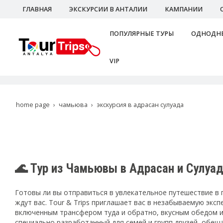
ГЛАВНАЯ
ЭКСКУРСИИ В АНТАЛИИ
КАМПАНИИ
ПОПУЛЯРНЫЕ ТУРЫ
ОДНОДНЕ
VIP
home page
чамьюва
экскурсия в адрасан сулуада
🌊 Тур из Чамьювы в Адрасан и Сулуад
Готовы ли вы отправиться в увлекательное путешествие в 
ждут вас. Tour & Trips приглашает вас в незабываемую эк
включенным трансфером туда и обратно, вкусным обедом и
специально разработанный для семей и групп друзей, обещ