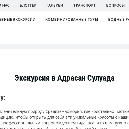
О НАС
БЛОГГЕР
ГАЛЕРЕИ
ТРАНСПОРТ
ВОПРОСЫ
ВНЫЕ ЭКСКУРСИИ
КОМБИНИРОВАННЫЕ ТУРЫ
ВОДНЫЕ Р
Экскурсия в Адрасан Сулуада
у:
пленительную природу Средиземноморья, где кристально чистые
спедицию, чтобы открыть для себя эти уникальные красоты с на
 профессиональным сопровождением гида, все, что вам нужно с
ает как развлекательный, так и расслабляющий отдых.