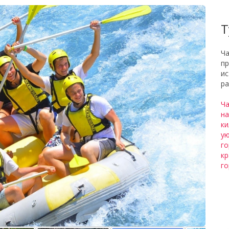
Экск
Т
Ча
пр
ис
ра
Ча
на
ки
ую
го
кр
го