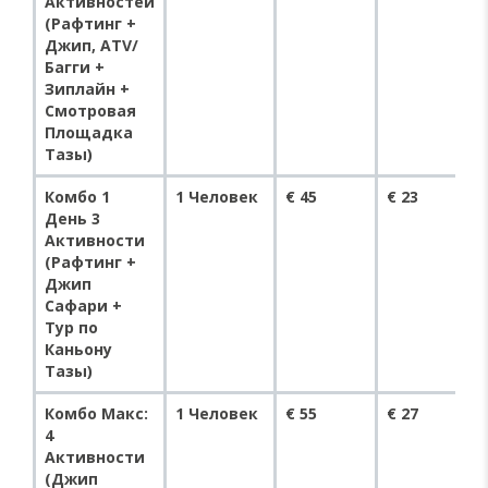
Активностей
(Рафтинг +
Джип, ATV/
Багги +
Зиплайн +
Смотровая
Площадка
Тазы)
Комбо 1
1 Человек
€ 45
€ 23
День 3
Активности
(Рафтинг +
Джип
Сафари +
Тур по
Каньону
Тазы)
Комбо Макс:
1 Человек
€ 55
€ 27
4
Активности
(Джип