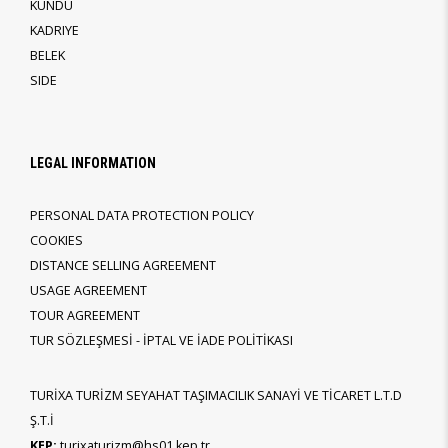
KUNDU
KADRIYE
BELEK
SIDE
LEGAL INFORMATION
PERSONAL DATA PROTECTION POLICY
COOKIES
DISTANCE SELLING AGREEMENT
USAGE AGREEMENT
TOUR AGREEMENT
TUR SÖZLEŞMESİ - İPTAL VE İADE POLİTİKASI
TURİXA TURİZM SEYAHAT TAŞIMACILIK SANAYİ VE TİCARET L.T.D
Ş.T.İ
KEP:
turixaturizm@hs01.kep.tr