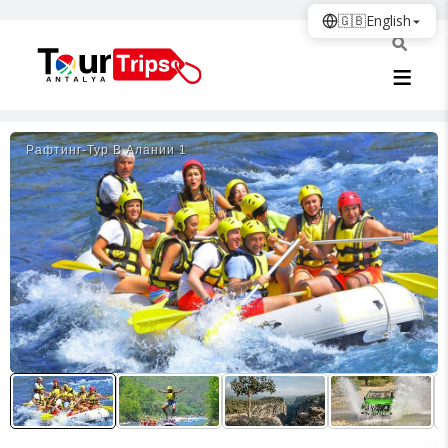
🇬🇧
English
Рафтинг-Тур В Алании 1