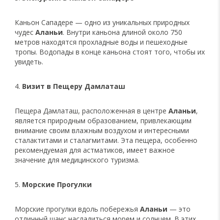
Каньон Сападере — одно из уникальных природных
чудес
Аланьи
. Внутри каньона длиной около 750
метров находятся прохладные воды и пешеходные
тропы. Водопады в конце каньона стоят того, чтобы их
увидеть.
4.
Визит в Пещеру Дамлаташ
Пещера Дамлаташ, расположенная в центре
Аланьи
,
является природным образованием, привлекающим
внимание своим влажным воздухом и интересными
сталактитами и сталагмитами. Эта пещера, особенно
рекомендуемая для астматиков, имеет важное
значение для медицинского туризма.
5.
Морские Прогулки
Морские прогулки вдоль побережья
Аланьи
— это
отличный шанс насладиться морем и солнцем. В этих