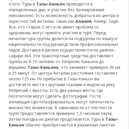
этого. Туры в
Тазы-Каньон
проводятся в
определенные дни, и участие без бронирования
невозможно. Есть возможность добраться из центра и
окрестностей Анталии, таких как
Алания
, Кемер, Сиде.
Все, кто старше 2 лет и не имеет проблем со
здоровьем, могут принять участие в туре. Перед
началом тура группы делятся на подгруппы по языку и
национальности под руководством профессиональных
гидов. Доставка в регион осуществляется на джипах-
сафари 4x4. Эти транспортные средства доставляют
группы из 8-10 человек от Кёпрюлю-Каньона до
вершины
Тазы-Каньона
, что занимает примерно 30 км
и 35 минут. От центра Анталии расстояние составляет
около 125 км. По прибытии в Тазы-Каньон вы
достигаете места с крутыми скалами и видом на реку
Кёпрючай с высоты. Есть два разных места, где
посетители могут сделать фотографии. Гости,
желающие сфотографироваться, могут запечатлеть
множество моментов. В зависимости от плотности
групп предоставляется примерно 1,5-часовая пауза.
Затем поездка на джипах продолжается. Туры в
Тазы-
Каньон
обычно приобретаются в различных пакетах