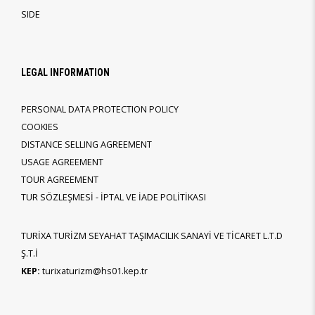
SIDE
LEGAL INFORMATION
PERSONAL DATA PROTECTION POLICY
COOKIES
DISTANCE SELLING AGREEMENT
USAGE AGREEMENT
TOUR AGREEMENT
TUR SÖZLEŞMESİ - İPTAL VE İADE POLİTİKASI
TURİXA TURİZM SEYAHAT TAŞIMACILIK SANAYİ VE TİCARET L.T.D
Ş.T.İ
KEP:
turixaturizm@hs01.kep.tr