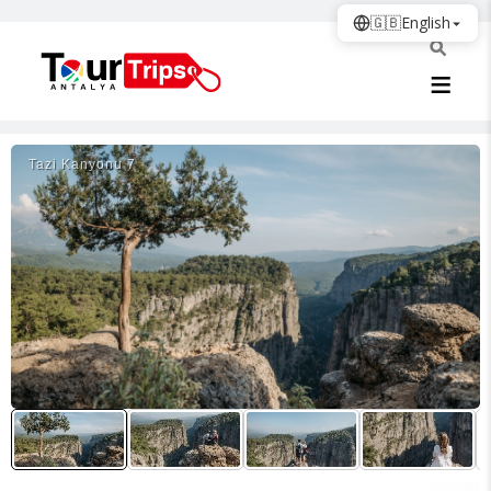
🇬🇧
English
Tazi Kanyonu 7