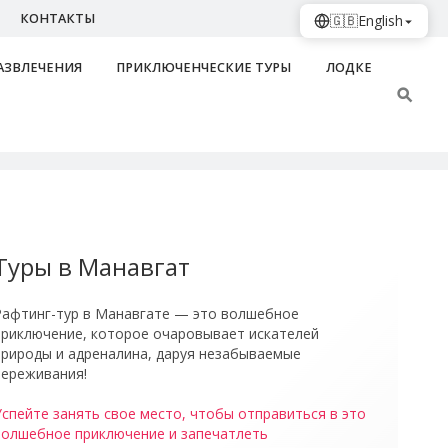
КОНТАКТЫ
🇬🇧
English
АЗВЛЕЧЕНИЯ
ПРИКЛЮЧЕНЧЕСКИЕ ТУРЫ
ЛОДКЕ
фтинг-Тур В Манавгат 2
Туры в Манавгат
Рафтинг-тур в Манавгате — это волшебное
приключение, которое очаровывает искателей
природы и адреналина, даруя незабываемые
переживания!
Успейте занять свое место, чтобы отправиться в это
волшебное приключение и запечатлеть