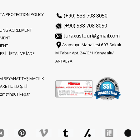
TA PROTECTION POLICY
(+90) 538 708 8050
(+90) 538 708 8050
LLING AGREEMENT
turaxustour@gmail.com
EMENT
Arapsuyu Mahallesi 607 Sokak
MENT
M.Tabur Apt. 24/C/1 Konyaaltı/
Sİ - İPTAL VE İADE
ANTALYA
M SEYAHAT TAŞIMACILIK
RET L.T.D Ş.T.İ
rizm@hs01.kep.tr