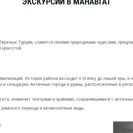
ЭКСКУРСИИ В МАНАВГАТ
бережье Турции, славится своими природными чудесами, предл
 красотой.
илизаций. История района восходит к VI веку до нашей эры, и
цы и сельджуки. Античные города и руины, расположенные в реги
вгата, знаменит театрами и храмами, сохранившимися с античны
ы римского периода и великолепные виды.
и