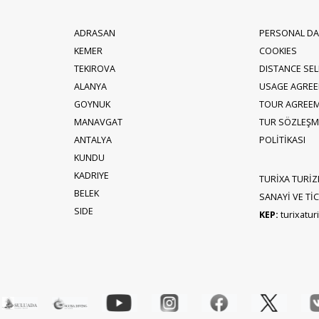
ADRASAN
PERSONAL DA
KEMER
COOKIES
TEKIROVA
DISTANCE SE
ALANYA
USAGE AGRE
GOYNUK
TOUR AGREE
MANAVGAT
TUR SÖZLEŞME
ANTALYA
POLİTİKASI
KUNDU
KADRIYE
TURİXA TURİZ
BELEK
SANAYİ VE TİCA
SIDE
KEP:
turixatu