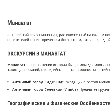
Манавгат
Анталийский район Манавгат, расположенный на южном по
посетителей как историческим богатством, так и природной
ЭКСКУРСИИ В МАНАВГАТ
Манавгат
на протяжении истории был домом для многих цив
таких цивилизаций, как лидийцы, персы, римляне, византий
Античный город Сиде
: Сиде, входящий в состав Мана
Античный город Селевкия (Лирбе)
: Предлагает руин
Географические и Физические Особенност