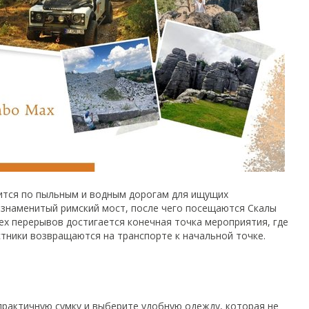
дится по пыльным и водным дорогам для ищущих
 знаменитый римский мост, после чего посещаются Скалы
ех перерывов достигается конечная точка мероприятия, где
стники возвращаются на транспорте к начальной точке.
практичную сумку и выберите удобную одежду, которая не