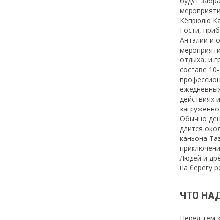
будут забр
мероприяти
Кёпрюлю Ка
Гости, при
Анталии и 
мероприяти
отдыха, и 
составе 10
профессион
ежедневных
действиях и
загруженно
Обычно ден
длится око
каньона Та
приключени
Людей и др
на берегу р
ЧТО НАД
Перед тем 