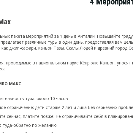
4 Мероприя
Max
льных пакета мероприятий за 1 день в Анталии. Повышайте град
предлагает различные туры в один день, предоставляя вам целы
 как джип-сафари, каньон Тазы, Скалы Людей и древний город Се
я, проводимые в национальном парке Кёпрюлю Каньон, уносят 
са.
МБО МАКС
тельность тура: около 10 часов
ое ограничение: дети старше 2 лет и лица без серьезных пробл
те сейчас, платите позже: Не ограничивайте себя в планирован
р туда-обратно по желанию: