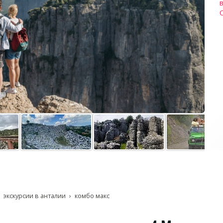
С
экскурсии в анталии
комбо макс