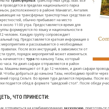
аны на
трансферных
транспортных средствах. Все
я проводятся в пределах национального парка
ньон, расположенного в районе Манавгат, Анталия.
бывающие на трансферных транспортных средствах из
окрестностей, обычно прибывают на место
я около 11:00 утра. Предоставляется время для
группы формируются по языку и национальности в
-12 человек. Каждую группу сопровождает
альный гид. Предоставляется краткая информация о
 мероприятиях и рассказывается о необходимых
 правилах. После всех инструкций, в зависимости от
сти групп, порядок мероприятий может изменяться.
ь начинается с
тура
по каньону Тазы, который
ло часа. На джип-сафари отправляются в район
зы. Машины вмещают от 8 до 12 человек, и джип-сафари прово
й. Чтобы добраться до каньона Тазы, необходимо пройти через
евний город Сельге. Во время тура делаются перерывы. После вс
еки подается обед в формате "шведский стол". После обеда уча
ЕТЬ, ЧТО ПРИНЕСТИ:
как отправиться на комбинированную
экскурсию
, приготовьте 