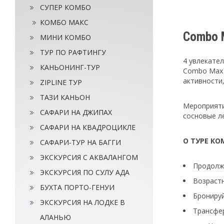
СУПЕР КОМБО
КОМБО МАКС
Combo 
МИНИ КОМБО
ТУР ПО РАФТИНГУ
4 увлекате
КАНЬОНИНГ-ТУР
Combo Max 
активности,
ZIPLINE ТУР
ТАЗИ КАНЬОН
Мероприяти
САФАРИ НА ДЖИПАХ
сосновые ле
САФАРИ НА КВАДРОЦИКЛЕ
О ТУРЕ КО
САФАРИ-ТУР НА БАГГИ
ЭКСКУРСИЯ С АКВАЛАНГОМ
Продолжи
ЭКСКУРСИЯ ПО СУЛУ АДА
Возрастн
БУХТА ПОРТО-ГЕНУИ
Бронируй
ЭКСКУРСИЯ НА ЛОДКЕ В
Трансфе
АЛАНЬЮ