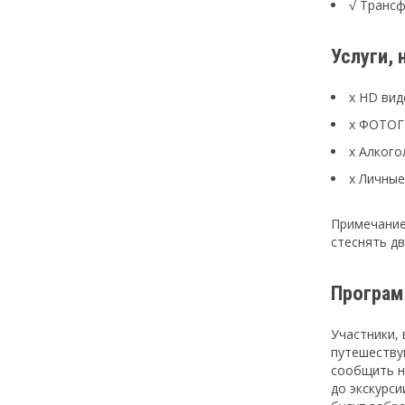
√ Трансф
Услуги, 
x HD вид
x ФОТО
x Алкого
x Личные
Примечание
стеснять дв
Програм
Участники,
путешеству
сообщить на
до экскурси