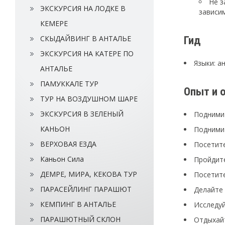
Не з
ЭКСКУРСИЯ НА ЛОДКЕ В
зависи
КЕМЕРЕ
СКЫДАЙВИНГ В АНТАЛЬЕ
Гид
ЭКСКУРСИЯ НА КАТЕРЕ ПО
Языки: а
АНТАЛЬЕ
ПАМУККАЛЕ ТУР
Опыт и 
ТУР НА ВОЗДУШНОМ ШАРЕ
ЭКСКУРСИЯ В ЗЕЛЕНЫЙ
Поднимит
КАНЬОН
Поднимит
ВЕРХОВАЯ ЕЗДА
Посетите
Каньон Сила
Пройдите
ДЕМРЕ, МИРА, КЕКОВА ТУР
Посетит
ПАРАСЕЙЛИНГ ПАРАШЮТ
Делайте
КЕМПИНГ В АНТАЛЬЕ
Исследуй
ПАРАШЮТНЫЙ СКЛОН
Отдыхайт