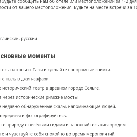
абудьте сообщить нам об отеле или местоположении за 1-2 дня
мости от вашего местоположения. Будьте на месте встречи за 1
нглийский, русский
основные моменты
есь на каньон Тазы и сделайте панорамные снимки.
е пыль в джип-сафари.
 исторический театр в древнем городе Сельге.
 через исторические римские мосты.
е недавно обнаруженные скалы, напоминающие людей.
 перерывы и фотографируйтесь.
те природу с весёлыми гидами и наполняйтесь кислородом.
е и чувствуйте себя спокойно во время мероприятий.