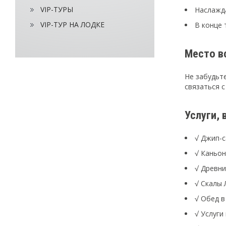
VIP-ТУРЫ
Наслажда
VIP-ТУР НА ЛОДКЕ
В конце 
Место в
Не забудьт
связаться 
Услуги,
√ Джип-
√ Каньон
√ Древни
√ Скалы
√ Обед в
√ Услуги