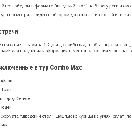
йтесь обедом в формате "шведский стол" на берегу реки и смо
тура посмотрите видео с обзором дневных активностей и, если в
стречи
е связаться с нами за 1-2 дня до прибытия, чтобы запросить и
с нами для получения информации о местоположении через наш 
 включенные в тур Combo Max:
сафари
 Тазы
й город Сельге
 Людей
 формате "шведский стол" (шашлык из курицы на углях, салат, п
 гида