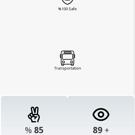
%100 Safe
Transportation
%
98
103
+