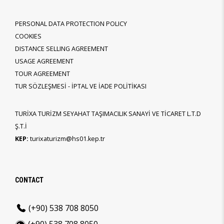
PERSONAL DATA PROTECTION POLICY
COOKIES
DISTANCE SELLING AGREEMENT
USAGE AGREEMENT
TOUR AGREEMENT
TUR SÖZLEŞMESİ - İPTAL VE İADE POLİTİKASI
TURİXA TURİZM SEYAHAT TAŞIMACILIK SANAYİ VE TİCARET L.T.D
Ş.T.İ
KEP:
turixaturizm@hs01.kep.tr
CONTACT
(+90) 538 708 8050