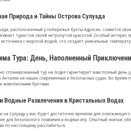
ная Природа и Тайны Острова Сулуада
уада, расположенный у побережья бухты Адрасан, славится св
ягивает туристов своей нетронутой красотой. Особый интерес 
 источника с морской водой, что создает уникальные температу
мма Тура: День, Наполненный Приключен
но спланированный тур на лодке гарантирует вам полный день 
з Анталии на наших современных и безопасных судах. Во время
и живописными бухтами.
 и Водные Развлечения в Кристальных Водах
и на Сулуаду у вас будет достаточно времени для освежающего
ие для безопасного плавания и водных игр. Опытный экипаж об
ам по-настоящему расслабиться.