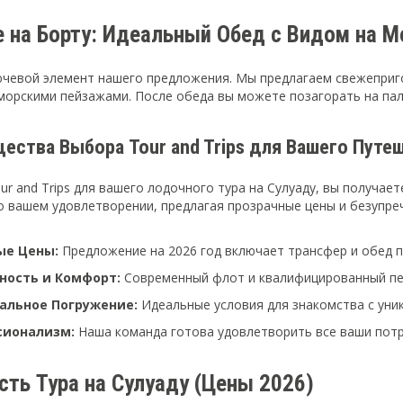
е на Борту: Идеальный Обед с Видом на М
чевой элемент нашего предложения. Мы предлагаем свежеприго
морскими пейзажами. После обеда вы можете позагорать на пал
ества Выбора Tour and Trips для Вашего Путе
r and Trips для вашего лодочного тура на Сулуаду, вы получае
о вашем удовлетворении, предлагая прозрачные цены и безупре
ые Цены:
Предложение на 2026 год включает трансфер и обед п
ность и Комфорт:
Современный флот и квалифицированный пер
альное Погружение:
Идеальные условия для знакомства с уни
сионализм:
Наша команда готова удовлетворить все ваши потр
ть Тура на Сулуаду (Цены 2026)