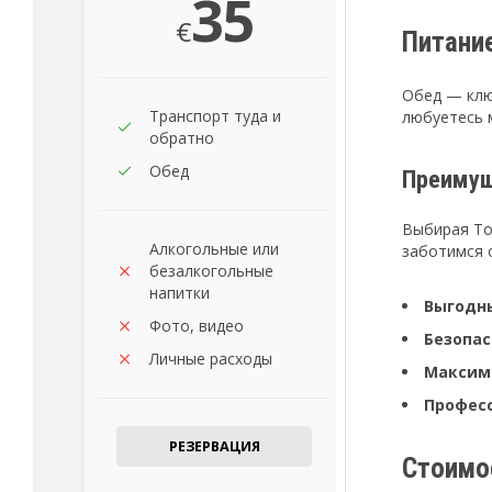
35
€
Питани
Обед — клю
Транспорт туда и
любуетесь 
обратно
Обед
Преимущ
Выбирая Tou
Алкогольные или
заботимся 
безалкогольные
напитки
Выгодн
Фото, видео
Безопас
Личные расходы
Максим
Профес
РЕЗЕРВАЦИЯ
Стоимос