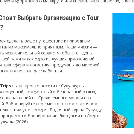
ьную информацию о маршруте или специальных запросах, связав
Стоит Выбрать Организацию с Tour
s?
ся сделать ваше путешествие к природным
нталии максимально приятным. Наша миссия —
ть исключительный сервис, чтобы этот день
ашей памяти как одно из лучших приключений.
я трансфера и логистика продуманы до мелочей,
огли полностью расслабиться.
Trips
вы не просто посетите Сулуаду; вы
олноценный, комфортный и безопасный отдых,
их впечатлений от Средиземного моря и его
ей. Забронируйте свое место в этом сказочном
тешествии уже сегодня! Лодочный тур на Сулуаду
 программа и бронирование. Экскурсии на Лодке
улуада (2026).