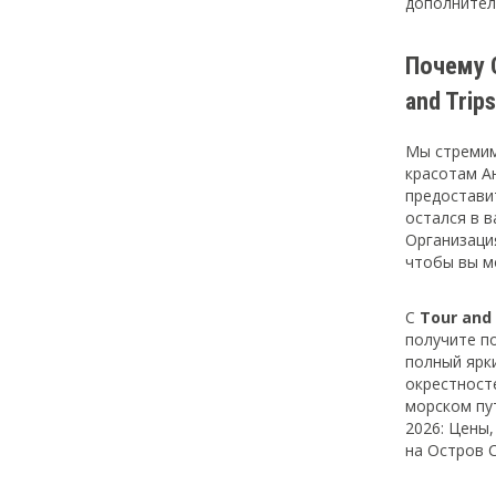
дополнител
Почему 
and Trip
Мы стремим
красотам А
предостави
остался в в
Организаци
чтобы вы м
С
Tour and 
получите п
полный ярк
окрестност
морском пу
2026: Цены,
на Остров С