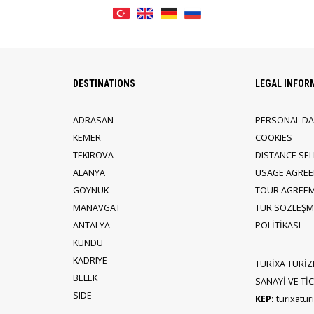
DESTINATIONS
LEGAL INFOR
ADRASAN
PERSONAL DA
KEMER
COOKIES
TEKIROVA
DISTANCE SE
ALANYA
USAGE AGRE
GOYNUK
TOUR AGREE
MANAVGAT
TUR SÖZLEŞME
ANTALYA
POLİTİKASI
KUNDU
KADRIYE
TURİXA TURİZ
BELEK
SANAYİ VE TİCA
SIDE
KEP:
turixatu