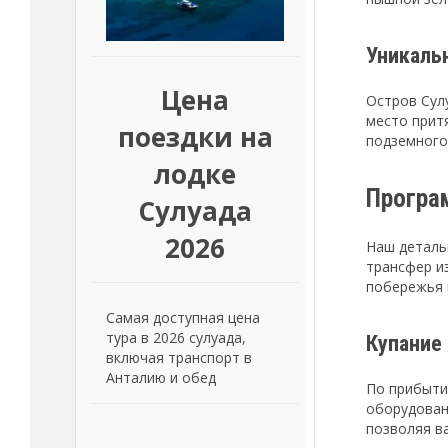
Уникаль
Цена
Остров Сул
место прит
поездки на
подземного
лодке
Програ
Сулуада
2026
Наш деталь
трансфер и
побережья 
Самая доступная цена
тура в 2026 сулуада,
Купание
включая транспорт в
Анталию и обед
По прибыти
оборудован
позволяя в