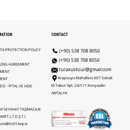
MATION
CONTACT
TA PROTECTION POLICY
(+90) 538 708 8050
(+90) 538 708 8050
LLING AGREEMENT
turaxustour@gmail.com
EMENT
Arapsuyu Mahallesi 607 Sokak
MENT
M.Tabur Apt. 24/C/1 Konyaaltı/
Sİ - İPTAL VE İADE
ANTALYA
M SEYAHAT TAŞIMACILIK
RET L.T.D Ş.T.İ
rizm@hs01.kep.tr