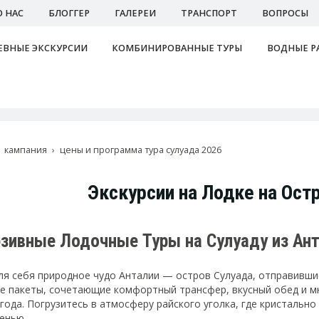
О НАС
БЛОГГЕР
ГАЛЕРЕИ
ТРАНСПОРТ
ВОПРОСЫ
ВНЫЕ ЭКСКУРСИИ
КОМБИНИРОВАННЫЕ ТУРЫ
ВОДНЫЕ Р
кампания
цены и программа тура сулуада 2026
Экскурсии на Лодке на Ост
зивные Лодочные Туры на Сулуаду из Ан
ля себя природное чудо Анталии — остров Сулуада, отправившис
е пакеты, сочетающие комфортный трансфер, вкусный обед и 
 года. Погрузитесь в атмосферу райского уголка, где кристаль
енью.