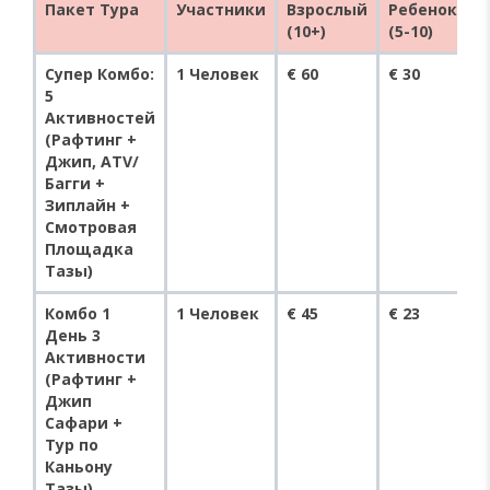
Пакет Тура
Участники
Взрослый
Ребенок
(10+)
(5-10)
Супер Комбо:
1 Человек
€ 60
€ 30
5
Активностей
(Рафтинг +
Джип, ATV/
Багги +
Зиплайн +
Смотровая
Площадка
Тазы)
Комбо 1
1 Человек
€ 45
€ 23
День 3
Активности
(Рафтинг +
Джип
Сафари +
Тур по
Каньону
Тазы)