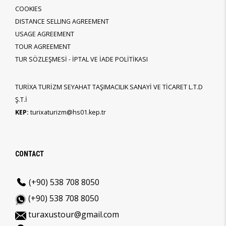
COOKIES
DISTANCE SELLING AGREEMENT
USAGE AGREEMENT
TOUR AGREEMENT
TUR SÖZLEŞMESİ - İPTAL VE İADE POLİTİKASI
TURİXA TURİZM SEYAHAT TAŞIMACILIK SANAYİ VE TİCARET L.T.D
Ş.T.İ
KEP:
turixaturizm@hs01.kep.tr
CONTACT
(+90) 538 708 8050
(+90) 538 708 8050
turaxustour@gmail.com