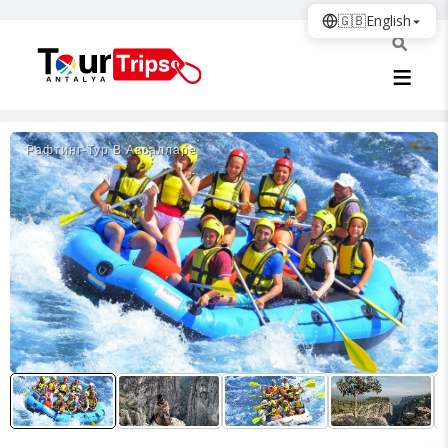
🇬🇧
English
Рафтинг-Тур В Авсалларе