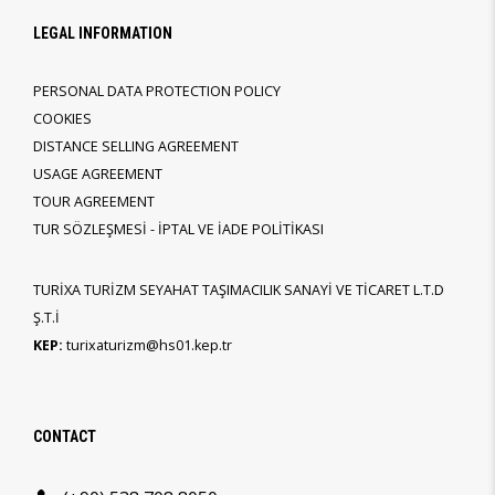
LEGAL INFORMATION
PERSONAL DATA PROTECTION POLICY
COOKIES
DISTANCE SELLING AGREEMENT
USAGE AGREEMENT
TOUR AGREEMENT
TUR SÖZLEŞMESİ - İPTAL VE İADE POLİTİKASI
TURİXA TURİZM SEYAHAT TAŞIMACILIK SANAYİ VE TİCARET L.T.D
Ş.T.İ
KEP:
turixaturizm@hs01.kep.tr
CONTACT