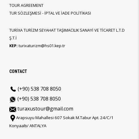
TOUR AGREEMENT
TUR SÖZLEŞMESİ - İPTAL VE İADE POLİTİKASI
TURİXA TURİZM SEYAHAT TAŞIMACILIK SANAYİ VE TİCARET L.T.D
Ş.T.İ
KEP:
turixaturizm@hs01.kep.tr
CONTACT
(+90) 538 708 8050
(+90) 538 708 8050
turaxustour@gmail.com
Arapsuyu Mahallesi 607 Sokak M.Tabur Apt. 24/C/1
Konyaaltı/ ANTALYA