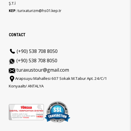
Ş.T.İ
KEP:
turixaturizm@hs01.kep.tr
CONTACT
(+90) 538 708 8050
(+90) 538 708 8050
turaxustour@gmail.com
Arapsuyu Mahallesi 607 Sokak M.Tabur Apt. 24/C/1
Konyaaltı/ ANTALYA