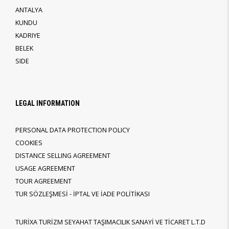
ANTALYA
KUNDU
KADRIYE
BELEK
SIDE
LEGAL INFORMATION
PERSONAL DATA PROTECTION POLICY
COOKIES
DISTANCE SELLING AGREEMENT
USAGE AGREEMENT
TOUR AGREEMENT
TUR SÖZLEŞMESİ - İPTAL VE İADE POLİTİKASI
TURİXA TURİZM SEYAHAT TAŞIMACILIK SANAYİ VE TİCARET L.T.D