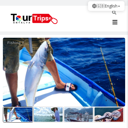
🇬🇧
English
Fishing 7