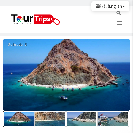
🇬🇧
English
Suluada 5