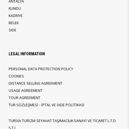
ANTALYA
KUNDU
KADRIYE
BELEK
SIDE
LEGAL INFORMATION
PERSONAL DATA PROTECTION POLICY
COOKIES
DISTANCE SELLING AGREEMENT
USAGE AGREEMENT
TOUR AGREEMENT
TUR SÖZLEŞMESİ - İPTAL VE İADE POLİTİKASI
TURİXA TURİZM SEYAHAT TAŞIMACILIK SANAYİ VE TİCARET L.T.D
Ş.T.İ