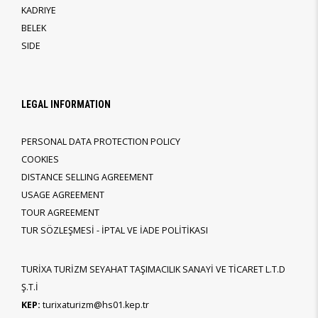
KADRIYE
BELEK
SIDE
LEGAL INFORMATION
PERSONAL DATA PROTECTION POLICY
COOKIES
DISTANCE SELLING AGREEMENT
USAGE AGREEMENT
TOUR AGREEMENT
TUR SÖZLEŞMESİ - İPTAL VE İADE POLİTİKASI
TURİXA TURİZM SEYAHAT TAŞIMACILIK SANAYİ VE TİCARET L.T.D
Ş.T.İ
KEP:
turixaturizm@hs01.kep.tr