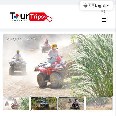
🇬🇧
English
Atv Quad Safari̇ 5