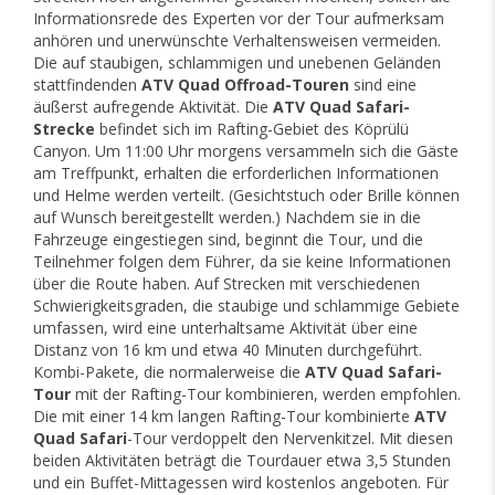
Informationsrede des Experten vor der Tour aufmerksam
anhören und unerwünschte Verhaltensweisen vermeiden.
Die auf staubigen, schlammigen und unebenen Geländen
stattfindenden
ATV Quad Offroad-Touren
sind eine
äußerst aufregende Aktivität. Die
ATV Quad Safari-
Strecke
befindet sich im Rafting-Gebiet des Köprülü
Canyon. Um 11:00 Uhr morgens versammeln sich die Gäste
am Treffpunkt, erhalten die erforderlichen Informationen
und Helme werden verteilt. (Gesichtstuch oder Brille können
auf Wunsch bereitgestellt werden.) Nachdem sie in die
Fahrzeuge eingestiegen sind, beginnt die Tour, und die
Teilnehmer folgen dem Führer, da sie keine Informationen
über die Route haben. Auf Strecken mit verschiedenen
Schwierigkeitsgraden, die staubige und schlammige Gebiete
umfassen, wird eine unterhaltsame Aktivität über eine
Distanz von 16 km und etwa 40 Minuten durchgeführt.
Kombi-Pakete, die normalerweise die
ATV Quad Safari-
Tour
mit der Rafting-Tour kombinieren, werden empfohlen.
Die mit einer 14 km langen Rafting-Tour kombinierte
ATV
Quad Safari
-Tour verdoppelt den Nervenkitzel. Mit diesen
beiden Aktivitäten beträgt die Tourdauer etwa 3,5 Stunden
und ein Buffet-Mittagessen wird kostenlos angeboten. Für