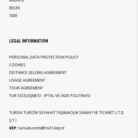
KADRIYE
BELEK
SIDE
LEGAL INFORMATION
PERSONAL DATA PROTECTION POLICY
COOKIES
DISTANCE SELLING AGREEMENT
USAGE AGREEMENT
TOUR AGREEMENT
TUR SÖZLEŞMESİ - İPTAL VE İADE POLİTİKASI
TURİXA TURİZM SEYAHAT TAŞIMACILIK SANAYİ VE TİCARET L.T.D
Ş.T.İ
KEP:
turixaturizm@hs01.kep.tr